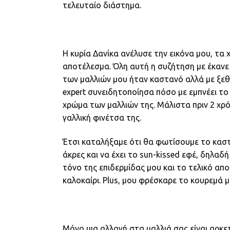
τελευταίο διάστημα.
Η κυρία Δανίκα ανέλυσε την εικόνα μου, τα
αποτέλεσμα. Όλη αυτή η συζήτηση με έκανε
των μαλλιών μου ήταν καστανό αλλά με ξεθω
expert συνειδητοποίησα πόσο με εμπνέει το α
χρώμα των μαλλιών της. Μάλιστα πριν 2 χρό
γαλλική φινέτσα της.
Έτσι καταλήξαμε ότι θα φωτίσουμε το καστ
άκρες και να έχει το sun-kissed εφέ, δηλαδ
τόνο της επιδερμίδας μου και το τελικό απ
καλοκαίρι. Plus, μου φρέσκαρε το κουρεμά 
Μόνο μια αλλαγή στα μαλλιά σας είναι αρκετ