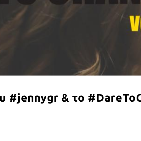
ου #jennygr & το #DareTo