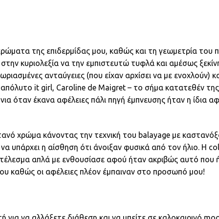
 χρώματα της επιδερμίδας μου, καθώς και τη γεωμετρία του 
 στην κυριολεξία να την εμπιστευτώ τυφλά και αμέσως ξεκίν
ριασμένες ανταύγειες (που είχαν αρχίσει να με ενοχλούν) κα
πόλυτο it girl, Caroline de Maigret – το σήμα κατατεθέν της
νια όταν έκανα αφέλειες πάλι πηγή έμπνευσης ήταν η ίδια 
ανό χρώμα κάνοντας την τεχνική του balayage με καστανόξ
ή να υπάρχει η αίσθηση ότι άνοιξαν φυσικά από τον ήλιο. Η co
οτέλεσμα απλά με ενθουσίασε αφού ήταν ακριβώς αυτό που ή
μου καθώς οι αφέλειες πλέον έμπαιναν στο προσωπό μου!
ή για να αλλάξετε διάθεση και να μπείτε σε καλοκαιρινό mood