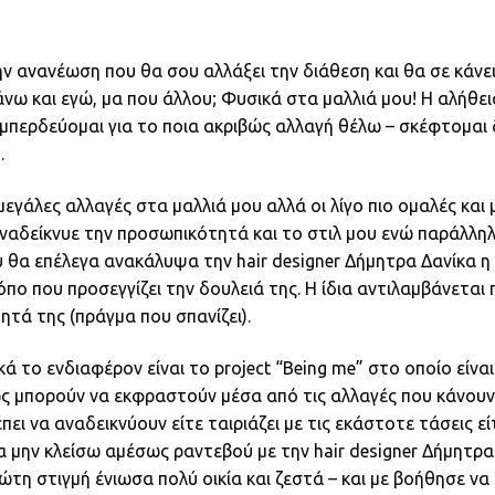
την ανανέωση που θα σου αλλάξει την διάθεση και θα σε κάνε
νω και εγώ, μα που άλλου; Φυσικά στα μαλλιά μου! Η αλήθεια
ά μπερδεύομαι για το ποια ακριβώς αλλαγή θέλω – σκέφτομαι 
.
μεγάλες αλλαγές στα μαλλιά μου αλλά οι λίγο πιο ομαλές και
αδείκνυε την προσωπικότητά και το στιλ μου ενώ παράλληλ
υ θα επέλεγα ανακάλυψα την hair designer Δήμητρα Δανίκα η
πο που προσεγγίζει την δουλειά της. Η ίδια αντιλαμβάνεται 
ητά της (πράγμα που σπανίζει).
κά το ενδιαφέρον είναι το project “Being me” στο οποίο είν
ς μπορούν να εκφραστούν μέσα από τις αλλαγές που κάνουν σ
ει να αναδεικνύουν είτε ταιριάζει με τις εκάστοτε τάσεις εί
ην κλείσω αμέσως ραντεβού με την hair designer Δήμητρα Δ
ώτη στιγμή ένιωσα πολύ οικία και ζεστά – και με βοήθησε 