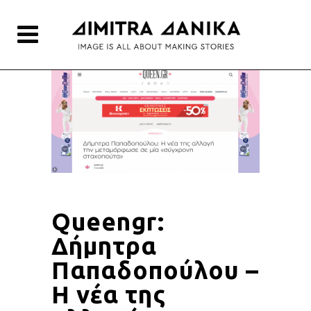
Queengr:
Δήμητρα
Παπαδοπούλου –
Η νέα της