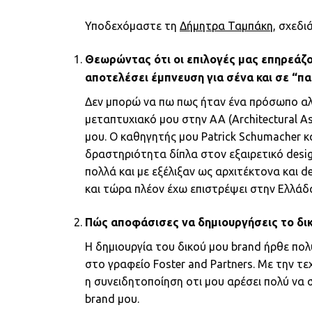
Υποδεχόμαστε τη
Δήμητρα Ταμπάκη
, σχεδι
Θεωρώντας ότι οι επιλογές μας επηρεάζο
αποτελέσει έμπνευση για σένα και σε “πα
Δεν μπορώ να πω πως ήταν ένα πρόσωπο αλλ
μεταπτυχιακό μου στην ΑΑ (Architectural As
μου. Ο καθηγητής μου Patrick Schumacher κ
δραστηριότητα δίπλα στον εξαιρετικό desig
πολλά και με εξέλιξαν ως αρχιτέκτονα και d
και τώρα πλέον έχω επιστρέψει στην Ελλάδ
Πώς αποφάσισες να δημιουργήσεις το δικ
Η δημιουργία του δικού μου brand ήρθε π
στο γραφείο Foster and Partners. Με την τ
η συνειδητοποίηση οτι μου αρέσει πολύ να 
brand μου.