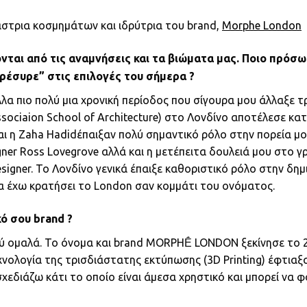
άστρια κοσμημάτων και ιδρύτρια του brand,
Morphe London
νται από τις αναμνήσεις και τα βιώματα μας. Ποιο πρόσω
ρέσυρε” στις επιλογές του σήμερα ?
α πιο πολύ μια χρονική περίοδος που σίγουρα μου άλλαξε τ
sociaion School of Architecture) στο Λονδίνο αποτέλεσε κατ
αι η Zaha Hadidέπαιξαν πολύ σημαντικό ρόλο στην πορεία μ
ner Ross Lovegrove αλλά και η μετέπειτα δουλειά μου στο γ
esigner. Το Λονδίνο γενικά έπαιξε καθοριστικό ρόλο στην δημ
α έχω κρατήσει το London σαν κομμάτι του ονόματος.
ό σου brand ?
ολύ ομαλά. Το όνομα και brand MORPHḖ LONDON ξεκίνησε το
εχνολογία της τρισδιάστατης εκτύπωσης (3D Printing) έφτιαξ
σχεδιάζω κάτι το οποίο είναι άμεσα χρηστικό και μπορεί να 