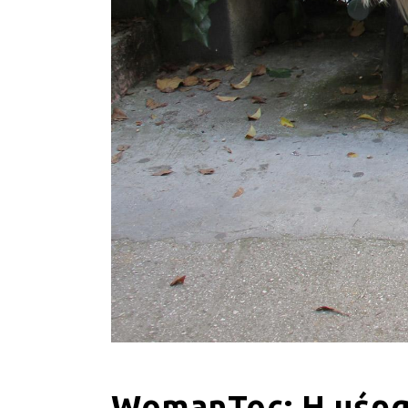
WomanToc: Η μέρα 