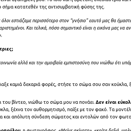
 σήμα κατατεθέν της αντισυμβατική φύσης της.
άν όλοι εστιάζαμε περισσότερο στον “γνήσιο” εαυτό μας θα ήμαστ
ριστημένοι. Και τελικά, πόσο σημαντικό είναι η εικόνα μας να αν
.
τριες;
οινωνία αλλά και την αμοιβαία εμπιστοσύνη που νιώθω ότι υπάρ
άλλαξε καμιά δεκαριά φορές, στήσε το σώμα σου σαν κούκλα, 
ι του βίντεο, νιώθω το σώμα μου να πονάει.
Δεν είναι εύκολ
λα, ξέχνα τον αυθορμητισμό, παίξε με τον φακό. Τα μοντέλ
ητα και απόλυτη σύνδεση σώματος και εντολών από τον φωτ
ροπούλου,
η φωτογράφος.
«Μείνε ακίνητη», «κοίτα δεξιά, ψηλά