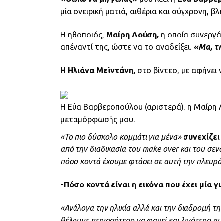
μία ονειρική ματιά, αιθέρια και σύγχρονη, βλ
Η ηθοποιός,
Μαίρη Λούση,
η οποία συνεργά
απέναντί της, ώστε να το αναδείξει.
«Μα, τη
Η Ηλιάνα Μεϊντάνη,
στο βίντεο, με αφήνει 
Η Εύα Βαρβεροπούλου (αριστερά), η Μαίρη Λ
μεταμόρφωσής μου.
«Το πιο δύσκολο κομμάτι για μένα»
συνεχίζει
από την διαδικασία του make over και του σεναρ
πόσο κοντά έχουμε φτάσει σε αυτή την πλευρά
-Πόσο κοντά είναι η εικόνα που έχει μία γ
«Ανάλογα την ηλικία αλλά και την διαδρομή τη
θέλουμε περισσότερο να φανεί και λιγότερο α