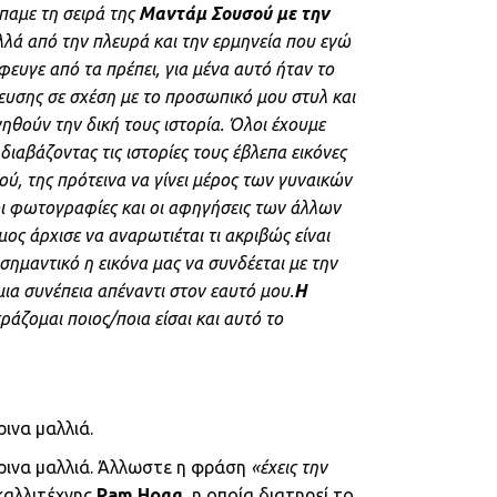
παμε τη σειρά της
Μαντάμ Σουσού με την
λλά από την πλευρά και την ερμηνεία που εγώ
έφευγε από τα πρέπει, για μένα αυτό ήταν το
υσης σε σχέση με το προσωπικό μου στυλ και
ηθούν την δική τους ιστορία. Όλοι έχουμε
διαβάζοντας τις ιστορίες τους έβλεπα εικόνες
ύ, της πρότεινα να γίνει μέρος των γυναικών
 οι φωτογραφίες και οι αφηγήσεις των άλλων
μος άρχισε να αναρωτιέται τι ακριβώς είναι
 σημαντικό η εικόνα μας να συνδέεται με την
μια συνέπεια απέναντι στον εαυτό μου.
Η
άζομαι ποιος/ποια είσαι και αυτό το
ινα μαλλιά.
ρινα μαλλιά. Άλλωστε η φράση
«έχεις την
 καλλιτέχνης
Pam Hogg,
η οποία διατηρεί το