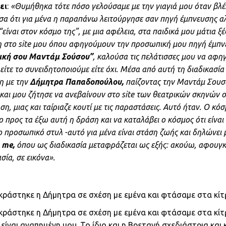
ει
:
«Θυμήθηκα τότε πόσο γελούσαμε με την γιαγιά μου όταν βλέ
σα ότι για μένα η παραπάνω λειτούργησε σαν πηγή έμπνευσης α
 “είναι στον κόσμο της”, με μια αφέλεια, στα παιδικά μου μάτια ξ
η στο site μου όπου αφηγούμουν την προσωπική μου πηγή έμπνε
 δική σου Μαντάμ Σούσου”
, καλούσα τις πελάτισσες μου να αφηγ
είτε το συνειδητοποιούμε είτε όχι. Μέσα από αυτή τη διαδικασία 
η με την
Δήμητρα Παπαδοπούλου,
παίζοντας την Μαντάμ Σουσο
ά και μου ζήτησε να ανεβαίνουν στο site των θεατρικών σκηνών
 μιας και ταίριαζε κουτί με τις παραστάσεις. Αυτό ήταν. Ο κόσ
 προς τα έξω αυτή η δράση και να καταλάβει ο κόσμος ότι είναι
το προσωπικό στυλ -αυτό για μένα είναι στάση ζωής και δηλώνει 
g me,
όπου ως διαδικασία μεταφράζεται ως εξής: ακούω, αφουγκρ
ία, σε εικόνα».
κράστηκε η Δήμητρα σε σχέση με εμένα και φτάσαμε στα κίτρ
γκράστηκε η Δήμητρα σε σχέση με εμένα και φτάσαμε στα κίτ
είναι αγαπημένη μου. Το ίδιο και η Βρετανή σχεδιάστρια και