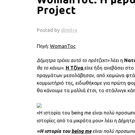
Project
Πηγή:
WomanToc
Δήμητρα τρέχει αυτό το πρότζεκτ»
λέει η
Νατ
θα το κάνω».
Η Τζίνα
είχε ήδη ανεβάσει στο
πραγμάτων μεσολάβησαν, από χειμώνα φτάσα
κομμωτήριό της, ειδωθήκαμε για πρώτη φορά
θα κάνουμε τα μαλλιά έτσι, το στάιλινγκ κά
«Η ιστορία του being me είναι πολύ προσωπι
ιστορίες από τα μικράτα μου» λέει η Δήμητρ
«Η ιστορία του
being me
είναι πολύ προσωπικ