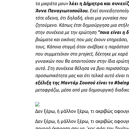
τα μικράτα μου»
λέει η Δήμητρα και συνεχίζ
Άννα Παναγιωτοπούλου.
Εκεί συνειδητοποίη
τότε εδεινα, ότι δηλαδή, είναι μια γυναίκα που
ζητούμενο. Κάπως έτσι δημιούργησα μια στήλ
στην συνέχεια με την ερώτηση
“ποια είναι η
βιώματα και εικόνες που μας έχουν επηρεάσει, 
τους. Κάποια στιγμή όταν ανέβηκε η παράστασ
που συμμετείχαν στο project, δέχτηκε με χαρ
γυναικών που θα απαντούσαν στην ίδια ερώτηση,
αυτό. Στη συνέχεια θέλησα να βγει περισσότερο
προσωπικότητα μας και ότι τελικά αυτό είναι 
εξέλιξη της Μαντάμ Σουσού είναι το #bein
μεταφράζω, μέσα από μια δημιουργική διαδικασ
Δεν ξέρω, ή μάλλον ξέρω, τι ακριβώς αφουγ
Δεν ξέρω, ή μάλλον ξέρω, τι ακριβώς αφου
πονηρή έκφραση σαν να ΄χεις φάει τον Τουίτι»