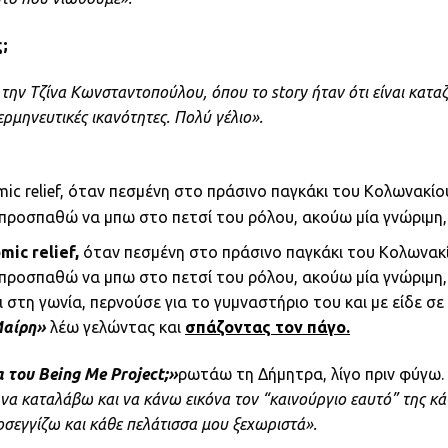
;
την Τζίνα Κωνσταντοπούλου, όπου το story ήταν ότι είναι καταζ
ρμηνευτικές ικανότητες. Πολύ γέλιο».
ic relief, όταν πεσμένη στο πράσινο παγκάκι του Κολωνακίου
ροσπαθώ να μπω στο πετσί του ρόλου, ακούω μία γνώριμη, α
ic relief,
όταν πεσμένη στο πράσινο παγκάκι του Κολωνακίο
προσπαθώ να μπω στο πετσί του ρόλου, ακούω μία γνώριμη,
ει στη γωνία, περνούσε για το γυμναστήριο του και με είδε 
 Μαίρη»
λέω γελώντας και
σπάζοντας τον πάγο.
 του Being Me Project;»
ρωτάω τη Δήμητρα, λίγο πριν φύγω.
να καταλάβω και να κάνω εικόνα τον “καινούργιο εαυτό” της κά
οσεγγίζω και κάθε πελάτισσα μου ξεχωριστά».